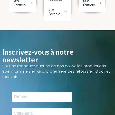
Lire
Lire
troqué
troqué
l'article
l'article
parfum
nos
nos
Lire
du
l'article
ordinateurs
ordinateurs
romarin
contre la
contre la
réveille la
grelinette
grelinette
ferme.
pour
pour
Entre
créer une
créer une
taille de
ferme
ferme
on
régénération
résiliente
résiliente
Inscrivez-vous à notre
et
à
à
newsletter
bouturage
Castagnède.
Castagnède.
des
Pour ne manquez aucune de nos nouvelles productions,
Sol
Sol
futurs
être informé.e.s en avant-première des retours en stock et
vivant,
vivant,
plants,
recevoir
énergie
énergie
suivez
solaire,
solaire,
l'Épicurien
biodiversité
biodiversité
au jardin.
:
:
Un travail
découvrez
découvrez
de
comment
comment
patience
notre
notre