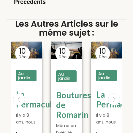
Précédents
Les Autres Articles sur le
même sujet :
10
10
10
Déc
Déc
Déc
Au
Au
Au
jardin
jardin
jardin
La
La
res
Boutures
Permaculture
Permacul
de
in
Romarin
Il y a 8
Il y a 8
ans, nous
ans, nous
Même en
avons
avons
hiver, le