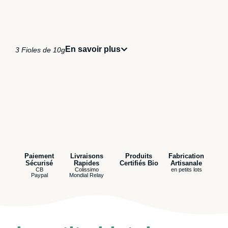
En savoir plus
3 Fioles de 10g
Paiement
Livraisons
Produits
Fabrication
Sécurisé
Rapides
Certifiés Bio
Artisanale
CB
Colissimo
en petits lots
Paypal
Mondial Relay