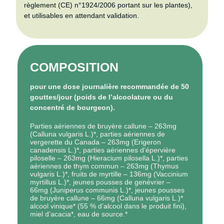
règlement (CE) n°1924/2006 portant sur les plantes),
et utilisables en attendant validation.
COMPOSITION
pour une dose journalière recommandée de 50
gouttes/jour (poids de l’alcoolature ou du
concentré de bourgeon).
Parties aériennes de bruyère callune – 263mg
(Calluna vulgaris L.)*, parties aériennes de
vergerette du Canada – 263mg (Erigeron
canadensis L.)*, parties aériennes d’épervière
piloselle – 263mg (Hieracium pilosella L.)*, parties
aériennes de thym commun – 263mg (Thymus
vulgaris L.)*, fruits de myrtille – 136mg (Vaccinium
myrtillus L.)*, jeunes pousses de genévrier –
66mg (Juniperus communis L.)*, jeunes pousses
de bruyère callune – 66mg (Calluna vulgaris L.)*
alcool vinique* (55 % d’alcool dans le produit fini),
miel d’acacia*, eau de source.*